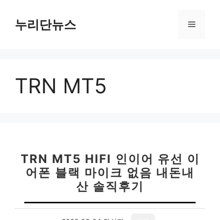
컨
텐
누리단뉴스
메
츠
로
뉴
건
너
TRN MT5
뛰
기
TRN MT5 HIFI 인이어 유선 이
어폰 블랙 마이크 없음 내돈내
산 솔직후기