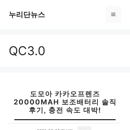
컨
텐
누리단뉴스
메
츠
로
뉴
건
너
QC3.0
뛰
기
도모아 카카오프렌즈
20000MAH 보조배터리 솔직
후기, 충전 속도 대박!