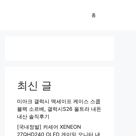
홈
최신 글
미아크 갤럭시 맥세이프 케이스 스쿱
블랙 소르베, 갤럭시S26 울트라 내돈
내산 솔직후기
[국내정발] 커세어 XENEON
27QHD240 OLED 게이밍 모니터 내