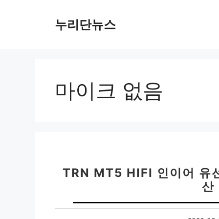
컨
텐
누리단뉴스
츠
로
건
너
뛰
마이크 없음
기
TRN MT5 HIFI 인이어
산