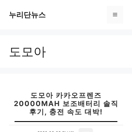
컨
텐
누리단뉴스
메
츠
로
뉴
건
너
도모아
뛰
기
도모아 카카오프렌즈
20000MAH 보조배터리 솔직
후기, 충전 속도 대박!