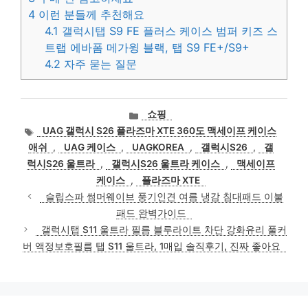
4
이런 분들께 추천해요
4.1
갤럭시탭 S9 FE 플러스 케이스 범퍼 키즈 스
트랩 에바폼 메가윙 블랙, 탭 S9 FE+/S9+
4.2
자주 묻는 질문
카
쇼핑
테
태
UAG 갤럭시 S26 플라즈마 XTE 360도 맥세이프 케이스
고
그
애쉬
,
UAG 케이스
,
UAGKOREA
,
갤럭시S26
,
갤
리
럭시S26 울트라
,
갤럭시S26 울트라 케이스
,
맥세이프
케이스
,
플라즈마 XTE
슬립스파 썸머웨이브 풍기인견 여름 냉감 침대패드 이불
패드 완벽가이드
갤럭시탭 S11 울트라 필름 블루라이트 차단 강화유리 풀커
버 액정보호필름 탭 S11 울트라, 1매입 솔직후기, 진짜 좋아요