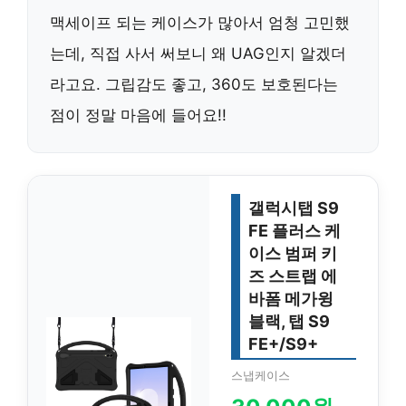
맥세이프 되는 케이스가 많아서 엄청 고민했
는데, 직접 사서 써보니 왜 UAG인지 알겠더
라고요. 그립감도 좋고, 360도 보호된다는
점이 정말 마음에 들어요!!
갤럭시탭 S9
FE 플러스 케
이스 범퍼 키
즈 스트랩 에
바폼 메가윙
블랙, 탭 S9
FE+/S9+
스냅케이스