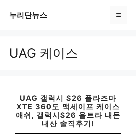
컨
텐
누리단뉴스
메
츠
로
뉴
건
너
UAG 케이스
뛰
기
UAG 갤럭시 S26 플라즈마
XTE 360도 맥세이프 케이스
애쉬, 갤럭시S26 울트라 내돈
내산 솔직후기!