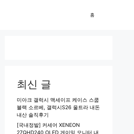
홈
최신 글
미아크 갤럭시 맥세이프 케이스 스쿱
블랙 소르베, 갤럭시S26 울트라 내돈
내산 솔직후기
[국내정발] 커세어 XENEON
27QHD240 OLED 게이밍 모니터 내