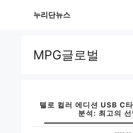
컨
텐
누리단뉴스
츠
로
건
너
뛰
MPG글로벌
기
텔로 컬러 에디션 USB C
분석: 최고의 