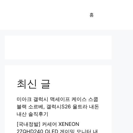
홈
최신 글
미아크 갤럭시 맥세이프 케이스 스쿱
블랙 소르베, 갤럭시S26 울트라 내돈
내산 솔직후기
[국내정발] 커세어 XENEON
27QHD240 OLED 게이밍 모니터 내