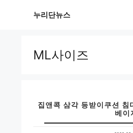
컨
텐
누리단뉴스
츠
로
건
너
뛰
ML사이즈
기
집앤콕 삼각 등받이쿠션 침대
베이