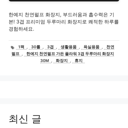
한예지 천연펄프 화장지, 부드러움과 흡수력은 기
본! 3겹 프리미엄 두루마리 화장지로 쾌적한 하루를
경험하세요.
태
1팩
,
30롤
,
3겹
,
생활용품
,
욕실용품
,
천연
그
펄프
,
한예지 천연펄프 가든 플라워 3겹 두루마리 화장지
30M
,
화장지
,
휴지
최신 글