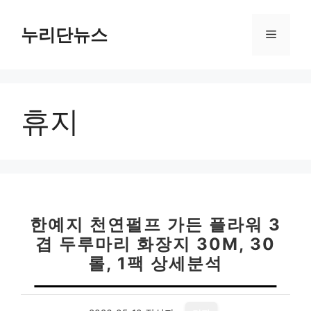
컨
텐
누리단뉴스
메
츠
로
뉴
건
너
휴지
뛰
기
한예지 천연펄프 가든 플라워 3
겹 두루마리 화장지 30M, 30
롤, 1팩 상세분석