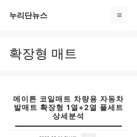
컨
텐
누리단뉴스
메
츠
로
뉴
건
너
확장형 매트
뛰
기
메이튼 코일매트 차량용 자동차
발매트 확장형 1열+2열 풀세트
상세분석