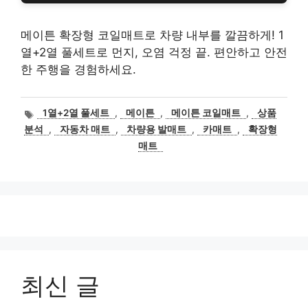
메이튼 확장형 코일매트로 차량 내부를 깔끔하게! 1
열+2열 풀세트로 먼지, 오염 걱정 끝. 편안하고 안전
한 주행을 경험하세요.
태
1열+2열 풀세트
,
메이튼
,
메이튼 코일매트
,
상품
그
분석
,
자동차 매트
,
차량용 발매트
,
카매트
,
확장형
매트
최신 글