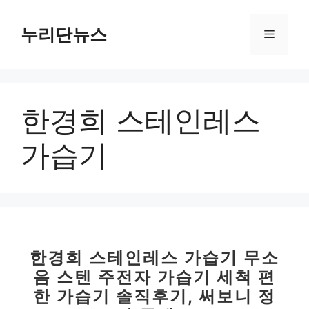
컨
텐
누리단뉴스
메
츠
로
뉴
건
너
한경희 스테인레스
뛰
기
가습기
한경희 스테인레스 가습기 무소
음 스텐 주전자 가습기 세척 편
한 가습기 솔직후기, 써보니 정