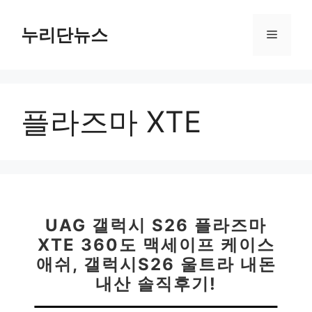
컨
텐
누리단뉴스
메
츠
로
뉴
건
너
플라즈마 XTE
뛰
기
UAG 갤럭시 S26 플라즈마
XTE 360도 맥세이프 케이스
애쉬, 갤럭시S26 울트라 내돈
내산 솔직후기!