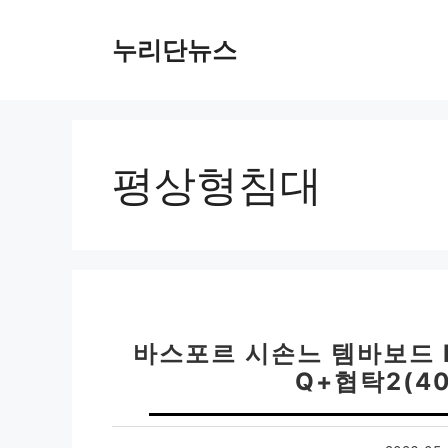
컨
텐
누리단뉴스
츠
로
건
너
뛰
평상형침대
기
바스포르 시손느 템바보드 
Q+협탁2(4