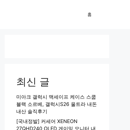
홈
최신 글
미아크 갤럭시 맥세이프 케이스 스쿱
블랙 소르베, 갤럭시S26 울트라 내돈
내산 솔직후기
[국내정발] 커세어 XENEON
27QHD240 OLED 게이밍 모니터 내