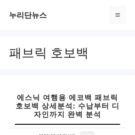
컨
텐
누리단뉴스
메
츠
로
뉴
건
너
패브릭 호보백
뛰
기
에스닉 여행용 에코백 패브릭
호보백 상세분석: 수납부터 디
자인까지 완벽 분석