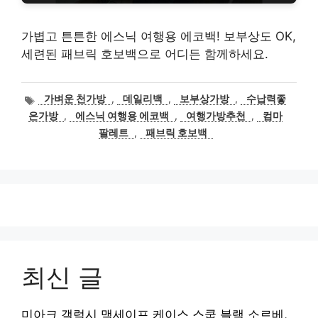
가볍고 튼튼한 에스닉 여행용 에코백! 보부상도 OK,
세련된 패브릭 호보백으로 어디든 함께하세요.
태
가벼운 천가방
,
데일리백
,
보부상가방
,
수납력좋
그
은가방
,
에스닉 여행용 에코백
,
여행가방추천
,
컴마
팔레트
,
패브릭 호보백
최신 글
미아크 갤럭시 맥세이프 케이스 스쿱 블랙 소르베,