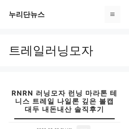
컨
텐
누리단뉴스
메
츠
로
뉴
건
너
트레일러닝모자
뛰
기
RNRN 러닝모자 런닝 마라톤 테
니스 트레일 나일론 깊은 볼캡
대두 내돈내산 솔직후기