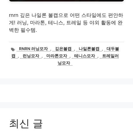
rnrn 깊은 나일론 볼캡으로 어떤 스타일에도 편안하
게! 러닝, 마라톤, 테니스, 트레일 등 야외 활동에 완
벽한 필수템.
태
RNRN 러닝모자
,
깊은볼캡
,
나일론볼캡
,
대두볼
그
캡
,
런닝모자
,
마라톤모자
,
테니스모자
,
트레일러
닝모자
최신 글