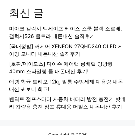
최신 글
미아크 갤럭시 맥세이프 케이스 스쿱 블랙 소르베,
갤럭시S26 울트라 내돈내산 솔직후기
[국내정발] 커세어 XENEON 27QHD240 OLED 게
이밍 모니터 내돈내산 솔직후기
[호환/데이모스] 다이슨 에어랩 롱배럴 양방향
40mm 스타일링 툴 내돈내산 후기!
애경 항균 트리오 12kg 말통 주방세제 대용량 내돈
내산 써보니 최고!
벤딕트 점프스타터 자동차 배터리 방전 충전기 밧데
리 차량용 충전 점프 휴대용 더펄스 내돈내산 후기
Copyright © 2026