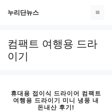
컨
텐
누리단뉴스
메
츠
로
뉴
건
너
컴팩트 여행용 드라
뛰
기
이기
휴대용 접이식 드라이어 컴팩트
여행용 드라이기 미니 냉풍 내
돈내산 후기!