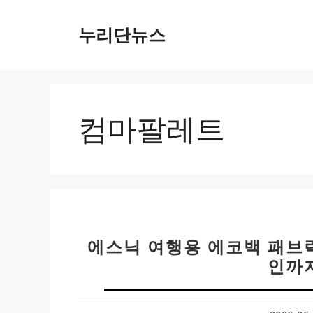
컨
텐
누리단뉴스
츠
로
건
너
뛰
컴마팔레트
기
에스닉 여행용 에코백 패브
인까