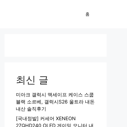
홈
최신 글
미아크 갤럭시 맥세이프 케이스 스쿱
블랙 소르베, 갤럭시S26 울트라 내돈
내산 솔직후기
[국내정발] 커세어 XENEON
27QHD240 OLED 게이밍 모니터 내