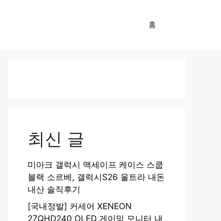
홈
최신 글
미아크 갤럭시 맥세이프 케이스 스쿱
블랙 소르베, 갤럭시S26 울트라 내돈
내산 솔직후기
[국내정발] 커세어 XENEON
27QHD240 OLED 게이밍 모니터 내