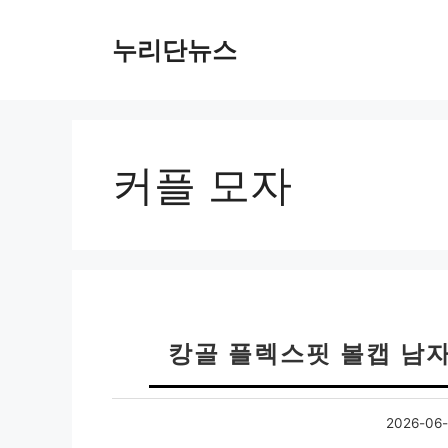
컨
텐
누리단뉴스
츠
로
건
너
뛰
커플 모자
기
캉골 플렉스핏 볼캡 남
2026-06-