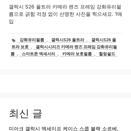
갤럭시 S26 울트라 카메라 렌즈 프레임 강화유리필
름으로 긁힘 걱정 없이 선명한 사진을 찍으세요. 1매
입
태
강화유리필름
,
갤럭시S26 울트라
,
갤럭시S26 울
그
트라 보호
,
갤럭시시리즈 카메라 렌즈 프레임 강화유리필
름
,
스마트폰 액세서리
,
카메라 보호필름
,
힐링쉴드
최신 글
미아크 갤럭시 맥세이프 케이스 스쿱 블랙 소르베,