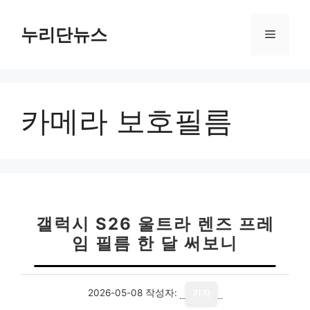
컨
텐
누리단뉴스
메
츠
로
뉴
건
너
카메라 보호필름
뛰
기
갤럭시 S26 울트라 렌즈 프레
임 필름 한 달 써보니
2026-05-08
작성자:
기자