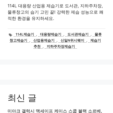
114L 대용량 산업용 제습기로 도서관, 지하주차장,
물류창고의 습기 고민 끝! 강력한 제습 성능으로 쾌
적한 환경을 유지하세요.
태
114L제습기
,
대용량제습기
,
도서관제습기
,
물류
그
창고제습기
,
산업용제습기
,
신일N위시웨이
,
제습기
추천
,
지하주차장제습기
최신 글
미아크 갤럭시 맥세이프 케이스 스쿱 블랙 소르베,