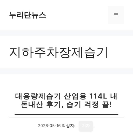
컨
텐
누리단뉴스
메
츠
로
뉴
건
너
지하주차장제습기
뛰
기
대용량제습기 산업용 114L 내
돈내산 후기, 습기 걱정 끝!
2026-05-16
작성자:
기자