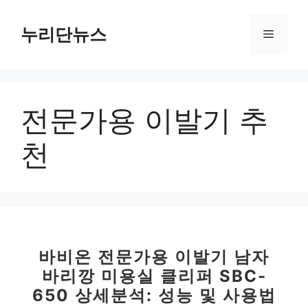
컨
텐
누리단뉴스
메
츠
로
뉴
건
너
전문가용 이발기 추
뛰
기
천
바비온 전문가용 이발기 남자
바리깡 미용실 클리퍼 SBC-
650 상세분석: 성능 및 사용법