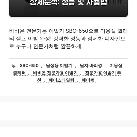
바비온 전문가용 이발기 SBC-650으로 미용실 퀄리
티 셀프 이발 완성! 강력한 성능과 섬세한 디자인으
로 누구나 전문가처럼 깔끔하게.
태
SBC-650
,
남성용 이발기
,
남자 바리깡
,
미용실
그
클리퍼
,
바비온 전문가용 이발기
,
전문가용 이발기 추
천
,
헤어스타일링
,
헤어컷