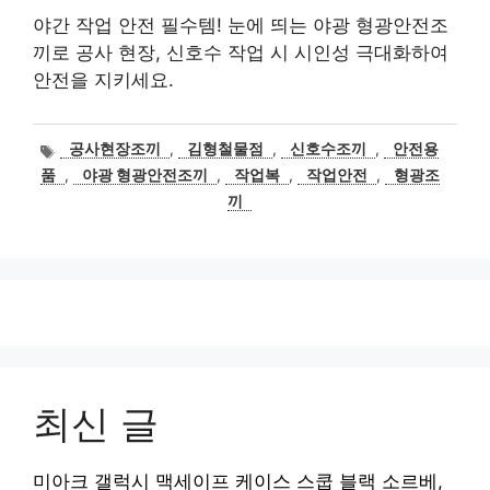
야간 작업 안전 필수템! 눈에 띄는 야광 형광안전조
끼로 공사 현장, 신호수 작업 시 시인성 극대화하여
안전을 지키세요.
태
공사현장조끼
,
김형철물점
,
신호수조끼
,
안전용
그
품
,
야광 형광안전조끼
,
작업복
,
작업안전
,
형광조
끼
최신 글
미아크 갤럭시 맥세이프 케이스 스쿱 블랙 소르베,