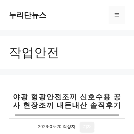
컨
텐
누리단뉴스
메
츠
로
뉴
건
너
작업안전
뛰
기
야광 형광안전조끼 신호수용 공
사 현장조끼 내돈내산 솔직후기
2026-05-20
작성자:
기자