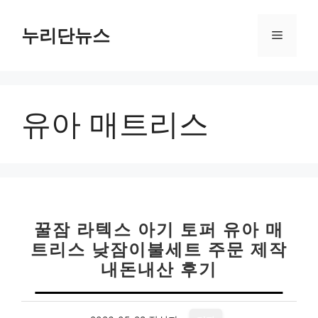
컨
텐
누리단뉴스
메
츠
로
뉴
건
너
유아 매트리스
뛰
기
꿀잠 라텍스 아기 토퍼 유아 매
트리스 낮잠이불세트 주문 제작
내돈내산 후기