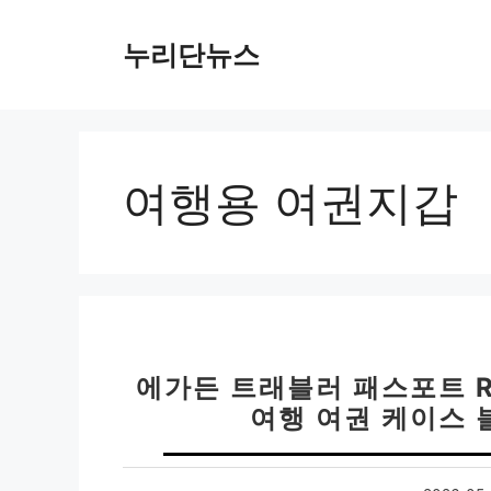
컨
텐
누리단뉴스
츠
로
건
너
뛰
여행용 여권지갑
기
에가든 트래블러 패스포트 R
여행 여권 케이스 