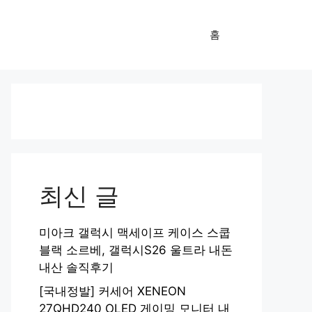
홈
최신 글
미아크 갤럭시 맥세이프 케이스 스쿱
블랙 소르베, 갤럭시S26 울트라 내돈
내산 솔직후기
[국내정발] 커세어 XENEON
27QHD240 OLED 게이밍 모니터 내