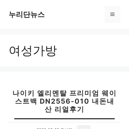
컨
텐
누리단뉴스
메
츠
로
뉴
건
너
여성가방
뛰
기
나이키 엘리멘탈 프리미엄 웨이
스트백 DN2556-010 내돈내
산 리얼후기