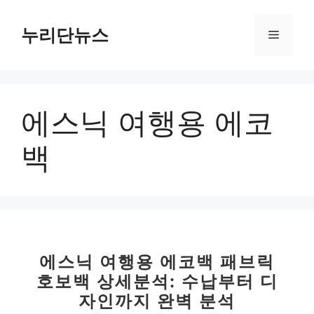
컨
텐
누리단뉴스
메
츠
로
뉴
건
너
에스닉 여행용 에코
뛰
기
백
에스닉 여행용 에코백 패브릭
호보백 상세분석: 수납부터 디
자인까지 완벽 분석