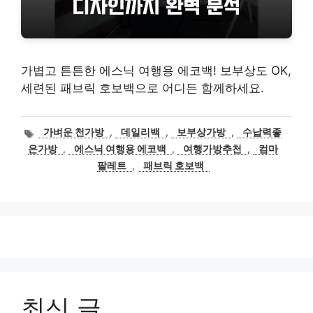
가볍고 튼튼한 에스닉 여행용 에코백! 보부상도 OK,
세련된 패브릭 호보백으로 어디든 함께하세요.
태
가벼운 천가방
,
데일리백
,
보부상가방
,
수납력좋
그
은가방
,
에스닉 여행용 에코백
,
여행가방추천
,
컴마
팔레트
,
패브릭 호보백
최신 글