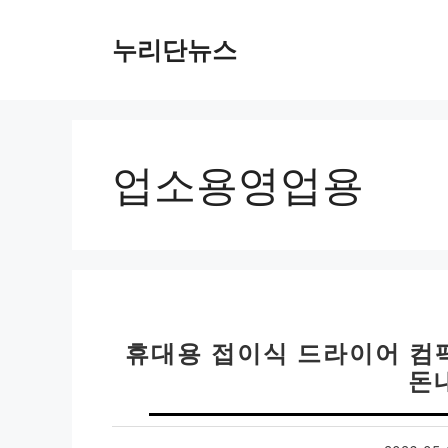
컨
텐
누리단뉴스
츠
로
건
너
뛰
업소용영업용
기
휴대용 접이식 드라이어 컴
돈