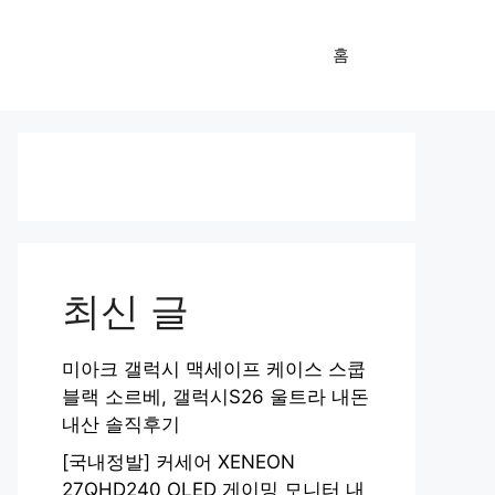
홈
최신 글
미아크 갤럭시 맥세이프 케이스 스쿱
블랙 소르베, 갤럭시S26 울트라 내돈
내산 솔직후기
[국내정발] 커세어 XENEON
27QHD240 OLED 게이밍 모니터 내