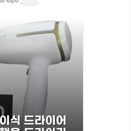
30
작성자:
기자