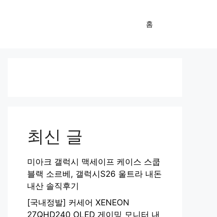
홈
최신 글
미아크 갤럭시 맥세이프 케이스 스쿱
블랙 소르베, 갤럭시S26 울트라 내돈
내산 솔직후기
[국내정발] 커세어 XENEON
27QHD240 OLED 게이밍 모니터 내