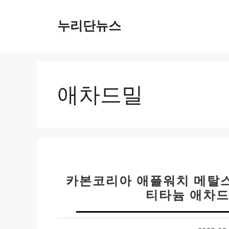
컨
텐
누리단뉴스
츠
로
건
너
뛰
애차드밀
기
카본코리아 애플워치 메탈스
티타늄 애차드