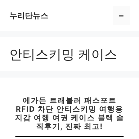
컨
텐
누리단뉴스
메
츠
로
뉴
건
너
안티스키밍 케이스
뛰
기
에가든 트래블러 패스포트
RFID 차단 안티스키밍 여행용
지갑 여행 여권 케이스 블랙 솔
직후기, 진짜 최고!