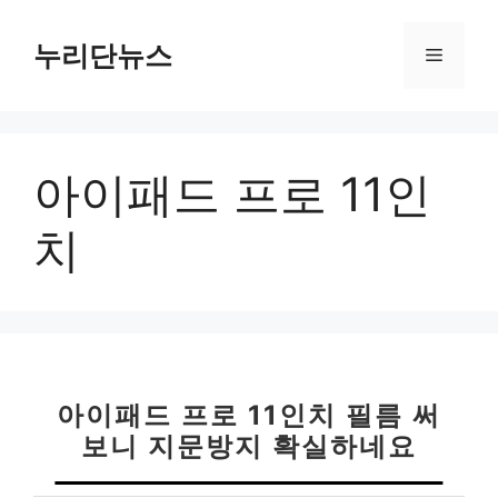
컨
텐
누리단뉴스
메
츠
로
뉴
건
너
아이패드 프로 11인
뛰
기
치
아이패드 프로 11인치 필름 써
보니 지문방지 확실하네요