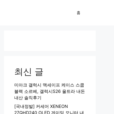
홈
최신 글
미아크 갤럭시 맥세이프 케이스 스쿱
블랙 소르베, 갤럭시S26 울트라 내돈
내산 솔직후기
[국내정발] 커세어 XENEON
27QHD240 OLED 게이밍 모니터 내