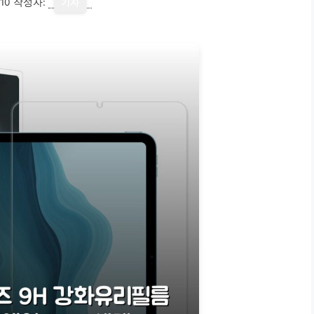
10
작성자:
기자