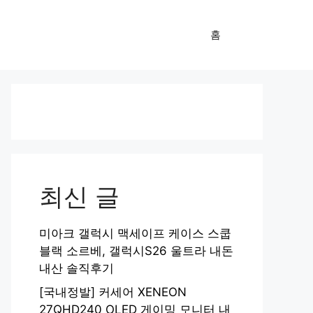
홈
최신 글
미아크 갤럭시 맥세이프 케이스 스쿱
블랙 소르베, 갤럭시S26 울트라 내돈
내산 솔직후기
[국내정발] 커세어 XENEON
27QHD240 OLED 게이밍 모니터 내