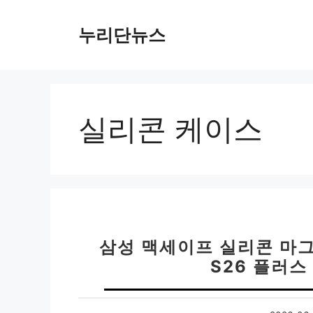
컨
텐
누리단뉴스
츠
로
건
너
뛰
실리콘 케이스
기
삼성 맥세이프 실리콘 마
S26 플러