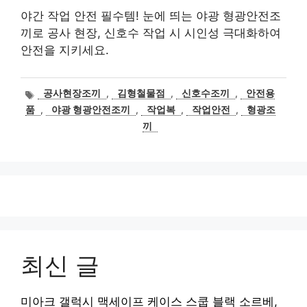
야간 작업 안전 필수템! 눈에 띄는 야광 형광안전조
끼로 공사 현장, 신호수 작업 시 시인성 극대화하여
안전을 지키세요.
태
공사현장조끼
,
김형철물점
,
신호수조끼
,
안전용
그
품
,
야광 형광안전조끼
,
작업복
,
작업안전
,
형광조
끼
최신 글
미아크 갤럭시 맥세이프 케이스 스쿱 블랙 소르베,