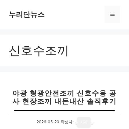
컨
텐
누리단뉴스
메
츠
로
뉴
건
너
신호수조끼
뛰
기
야광 형광안전조끼 신호수용 공
사 현장조끼 내돈내산 솔직후기
2026-05-20
작성자:
기자