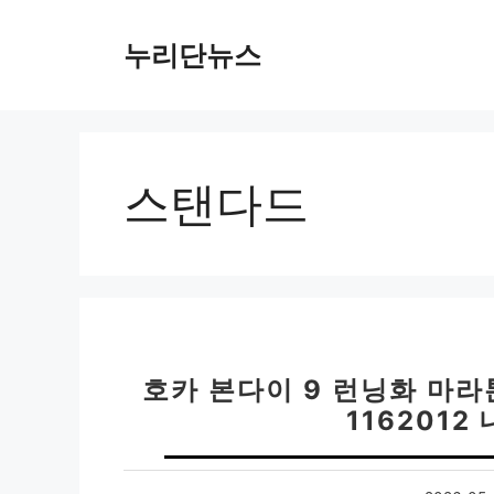
컨
텐
누리단뉴스
츠
로
건
너
뛰
스탠다드
기
호카 본다이 9 런닝화 마
116201