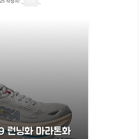
25
작성자:
기자