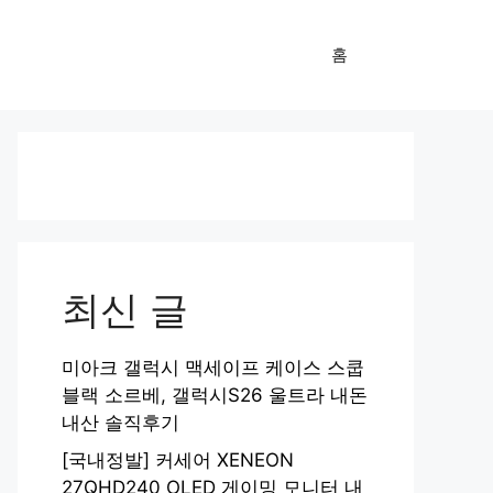
홈
최신 글
미아크 갤럭시 맥세이프 케이스 스쿱
블랙 소르베, 갤럭시S26 울트라 내돈
내산 솔직후기
[국내정발] 커세어 XENEON
27QHD240 OLED 게이밍 모니터 내