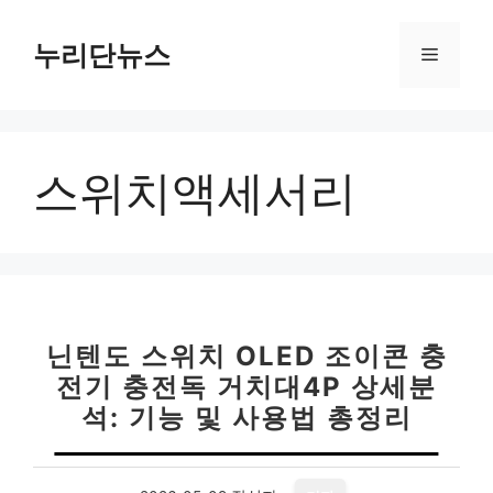
컨
텐
누리단뉴스
메
츠
로
뉴
건
너
스위치액세서리
뛰
기
닌텐도 스위치 OLED 조이콘 충
전기 충전독 거치대4P 상세분
석: 기능 및 사용법 총정리