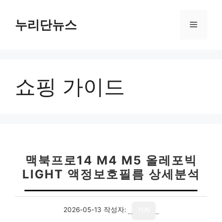
컨
텐
누리단뉴스
메
츠
로
뉴
건
너
쇼핑 가이드
뛰
기
맥북프로14 M4 M5 올레포빅
LIGHT 액정보호필름 상세분석
2026-05-13
작성자:
기자