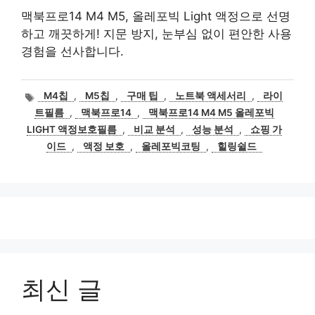
맥북프로14 M4 M5, 올레포빅 Light 액정으로 선명
하고 깨끗하게! 지문 방지, 눈부심 없이 편안한 사용
경험을 선사합니다.
태
M4칩
,
M5칩
,
구매 팁
,
노트북 액세서리
,
라이
그
트필름
,
맥북프로14
,
맥북프로14 M4 M5 올레포빅
LIGHT 액정보호필름
,
비교 분석
,
성능 분석
,
쇼핑 가
이드
,
액정 보호
,
올레포빅코팅
,
힐링쉴드
최신 글