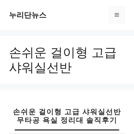
컨
텐
누리단뉴스
메
츠
로
뉴
건
너
손쉬운 걸이형 고급
뛰
기
샤워실선반
손쉬운 걸이형 고급 샤워실선반
무타공 욕실 정리대 솔직후기