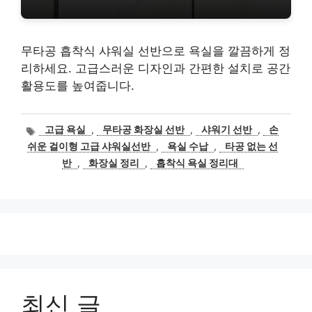
무타공 흡착식 샤워실 선반으로 욕실을 깔끔하게 정
리하세요. 고급스러운 디자인과 간편한 설치로 공간
활용도를 높여줍니다.
태
고급 욕실
,
무타공 화장실 선반
,
샤워기 선반
,
손
그
쉬운 걸이형 고급 샤워실선반
,
욕실 수납
,
타공 없는 선
반
,
화장실 정리
,
흡착식 욕실 정리대
최신 글