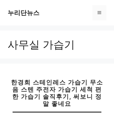
컨
텐
누리단뉴스
메
츠
로
뉴
건
너
사무실 가습기
뛰
기
한경희 스테인레스 가습기 무소
음 스텐 주전자 가습기 세척 편
한 가습기 솔직후기, 써보니 정
말 좋네요