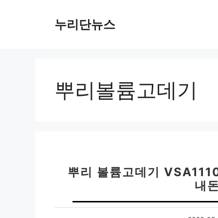
컨
텐
누리단뉴스
츠
로
건
너
뛰
뿌리볼륨고데기
기
뿌리 볼륨고데기 VSA111
내돈