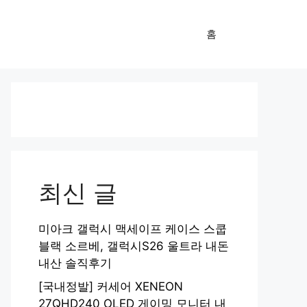
홈
최신 글
미아크 갤럭시 맥세이프 케이스 스쿱
블랙 소르베, 갤럭시S26 울트라 내돈
내산 솔직후기
[국내정발] 커세어 XENEON
27QHD240 OLED 게이밍 모니터 내