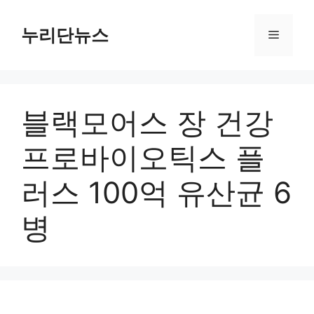
컨
텐
누리단뉴스
메
츠
로
뉴
건
너
블랙모어스 장 건강
뛰
기
프로바이오틱스 플
러스 100억 유산균 6
병