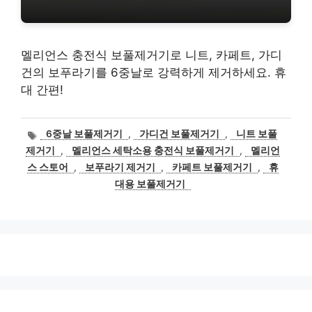
멜리언스 충전식 보풀제거기로 니트, 카페트, 가디
건의 보푸라기를 6중날로 강력하게 제거하세요. 휴
대 간편!
태
6중날 보풀제거기
,
가디건 보풀제거기
,
니트 보풀
그
제거기
,
멜리언스 세탁소용 충전식 보풀제거기
,
멜리언
스 스토어
,
보푸라기 제거기
,
카페트 보풀제거기
,
휴
대용 보풀제거기