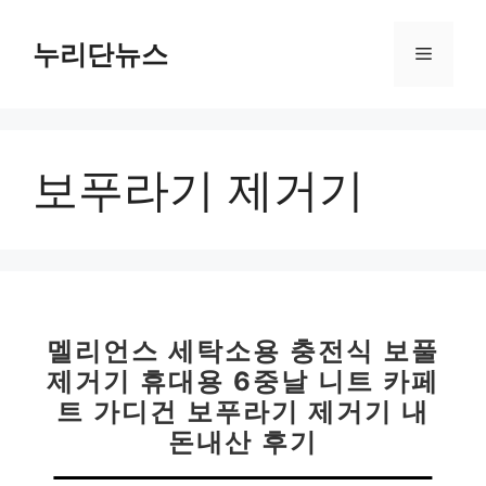
컨
텐
누리단뉴스
메
츠
로
뉴
건
너
보푸라기 제거기
뛰
기
멜리언스 세탁소용 충전식 보풀
제거기 휴대용 6중날 니트 카페
트 가디건 보푸라기 제거기 내
돈내산 후기