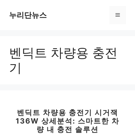
컨
텐
누리단뉴스
메
츠
로
뉴
건
너
벤딕트 차량용 충전
뛰
기
기
벤딕트 차량용 충전기 시거잭
136W 상세분석: 스마트한 차
량 내 충전 솔루션