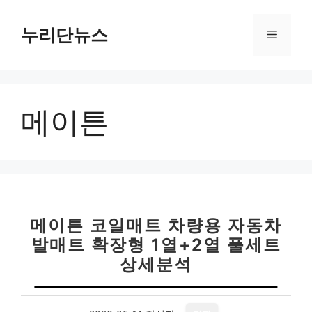
컨
텐
누리단뉴스
메
츠
로
뉴
건
너
메이튼
뛰
기
메이튼 코일매트 차량용 자동차
발매트 확장형 1열+2열 풀세트
상세분석