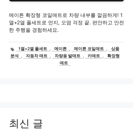
메이튼 확장형 코일매트로 차량 내부를 깔끔하게! 1
열+2열 풀세트로 먼지, 오염 걱정 끝. 편안하고 안전
한 주행을 경험하세요.
태
1열+2열 풀세트
,
메이튼
,
메이튼 코일매트
,
상품
그
분석
,
자동차 매트
,
차량용 발매트
,
카매트
,
확장형
매트
최신 글