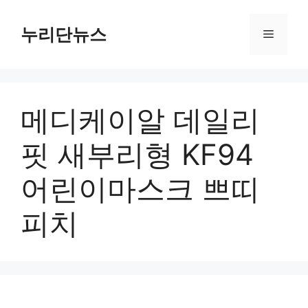
컨
텐
누리단뉴스
메
츠
로
뉴
건
너
메디케이알 데일리
뛰
기
핏 새부리형 KF94
어린이마스크 쁘띠
피치