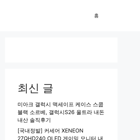
홈
최신 글
미아크 갤럭시 맥세이프 케이스 스쿱
블랙 소르베, 갤럭시S26 울트라 내돈
내산 솔직후기
[국내정발] 커세어 XENEON
27QHD240 OLED 게이밍 모니터 내