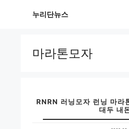
컨
텐
누리단뉴스
츠
로
건
너
뛰
마라톤모자
기
RNRN 러닝모자 런닝 마라
대두 내