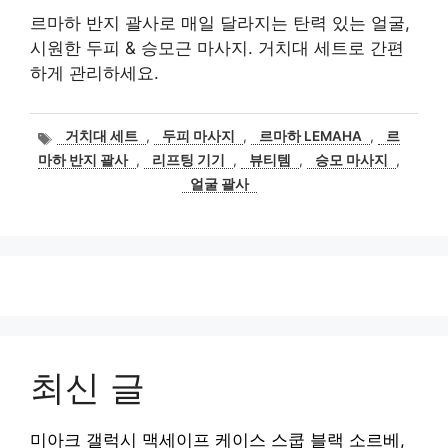
르마하 반지 괄사로 매일 달라지는 탄력 있는 얼굴,
시원한 두피 & 승모근 마사지. 거치대 세트로 간편
하게 관리하세요.
태
거치대 세트
,
두피 마사지
,
르마하 LEMAHA
,
르
그
마하 반지 괄사
,
리프팅 기기
,
뷰티템
,
승모 마사지
,
얼굴 괄사
최신 글
미아크 갤럭시 맥세이프 케이스 스쿱 블랙 소르베,