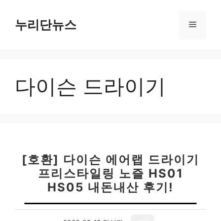
컨
텐
누리단뉴스
메
츠
로
뉴
건
너
다이슨 드라이기
뛰
기
[호환] 다이슨 에어랩 드라이기
프리스타일링 노즐 HS01
HS05 내돈내산 후기!