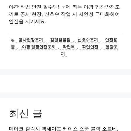
야간 작업 안전 필수템! 눈에 띄는 야광 형광안전조
끼로 공사 현장, 신호수 작업 시 시인성 극대화하여
안전을 지키세요.
태
공사현장조끼
,
김형철물점
,
신호수조끼
,
안전용
그
품
,
야광 형광안전조끼
,
작업복
,
작업안전
,
형광조
끼
최신 글
미아크 갤럭시 맥세이프 케이스 스쿱 블랙 소르베,