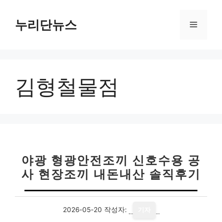
컨
텐
누리단뉴스
메
츠
로
뉴
건
너
김형철물점
뛰
기
야광 형광안전조끼 신호수용 공
사 현장조끼 내돈내산 솔직후기
2026-05-20
작성자:
기자