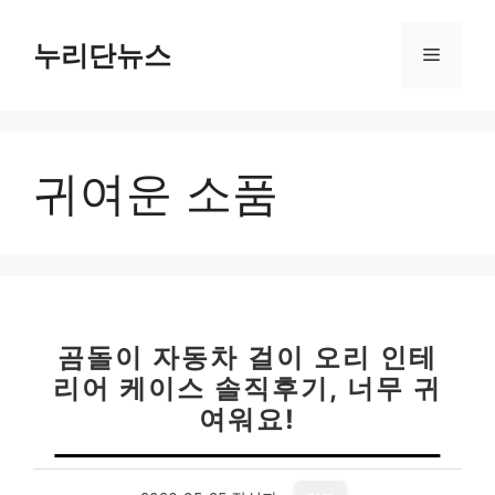
컨
텐
누리단뉴스
메
츠
로
뉴
건
너
귀여운 소품
뛰
기
곰돌이 자동차 걸이 오리 인테
리어 케이스 솔직후기, 너무 귀
여워요!