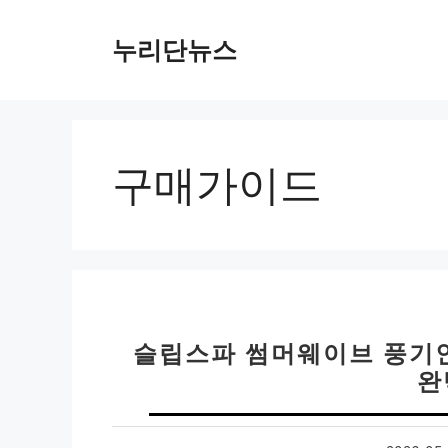
컨
텐
누리단뉴스
츠
로
건
너
뛰
구매가이드
기
슬립스파 썸머웨이브 풍기
완