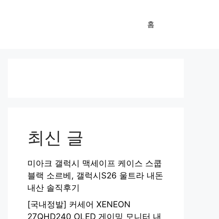
홈
최신 글
미아크 갤럭시 맥세이프 케이스 스쿱
블랙 소르베, 갤럭시S26 울트라 내돈
내산 솔직후기
[국내정발] 커세어 XENEON
27QHD240 OLED 게이밍 모니터 내